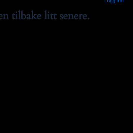
Logg inn
 tilbake litt senere.