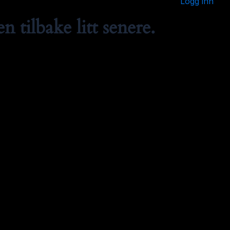
Logg inn
 tilbake litt senere.