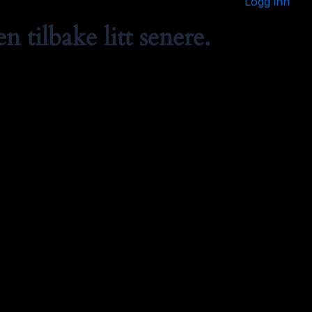
Logg inn
 tilbake litt senere.