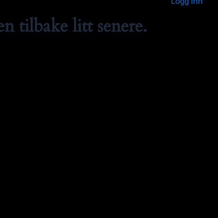
Logg inn
 tilbake litt senere.