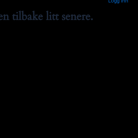
Logg inn
 tilbake litt senere.