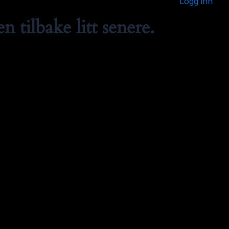
Logg inn
 tilbake litt senere.