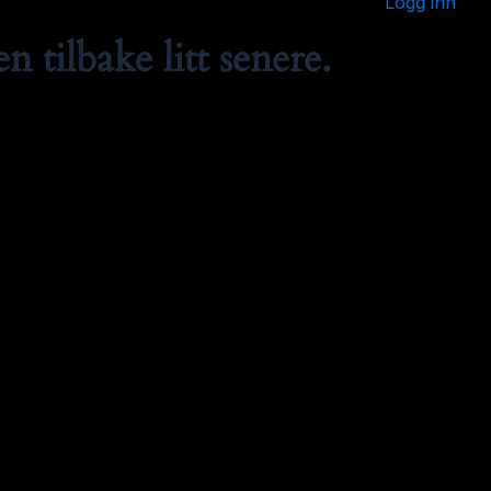
Logg inn
 tilbake litt senere.