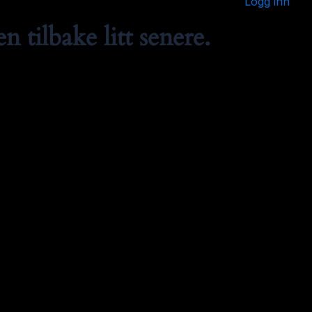
Logg inn
 tilbake litt senere.