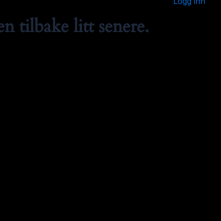
Logg inn
 tilbake litt senere.