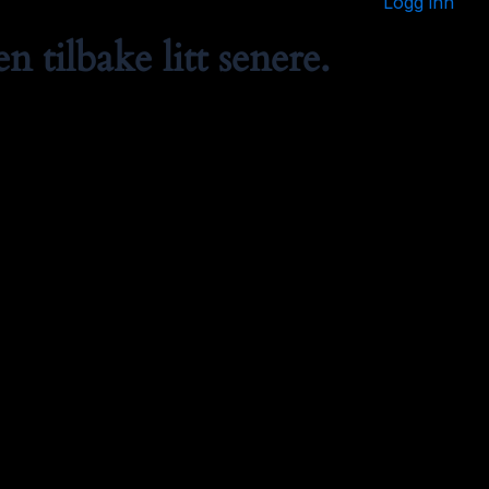
Logg inn
 tilbake litt senere.