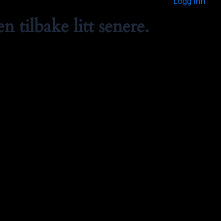
Logg inn
 tilbake litt senere.