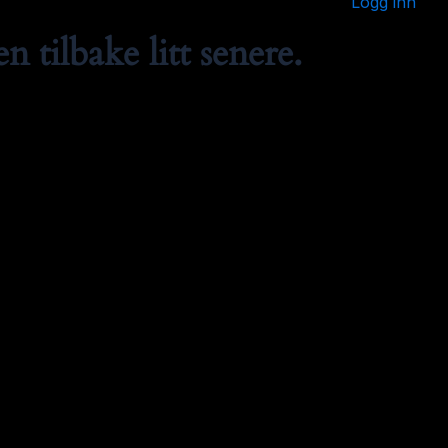
Logg inn
 tilbake litt senere.