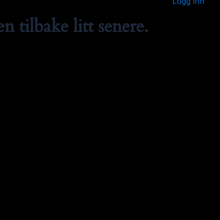
Logg inn
 tilbake litt senere.