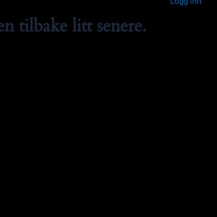
Logg inn
 tilbake litt senere.