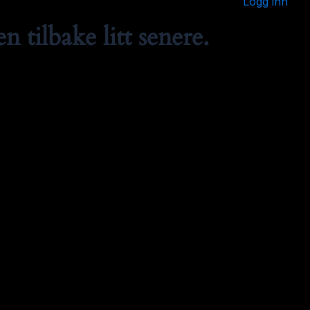
Logg inn
 tilbake litt senere.